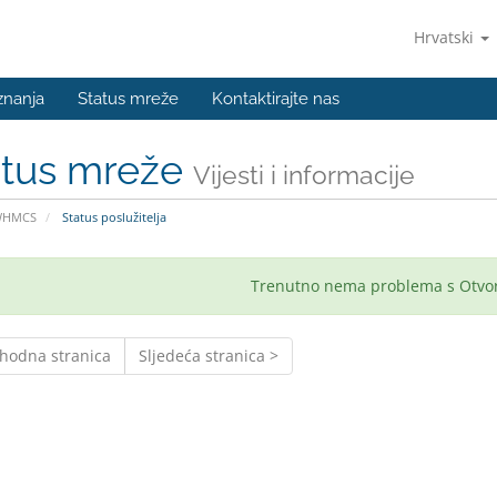
Hrvatski
znanja
Status mreže
Kontaktirajte nas
atus mreže
Vijesti i informacije
WHMCS
Status poslužitelja
Trenutno nema problema s Otvo
thodna stranica
Sljedeća stranica >