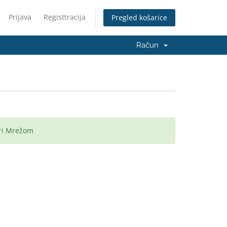
Prijava
Registtracija
Pregled košarice
Račun
ri Mrežom