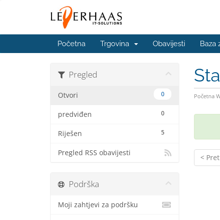
Početna
Trgovina
Obavijesti
Baza 
St
Pregled
0
Otvori
Početna 
0
predviđen
5
Riješen
Pregled RSS obavijesti
< Pre
Podrška
Moji zahtjevi za podršku