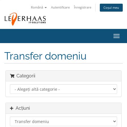
Română
Autentificare
Înregistrare
Coșul meu
Navi
Toggl
Transfer domeniu
Categorii
Acțiuni