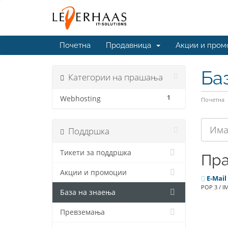
Почетна
Продавница
Акции и пром
Ба
Категории на прашања
1
Webhosting
Почетна
Поддршка
Тикети за поддршка
Пр
Акции и промоции
E-Mail
POP 3 / I
База на знаења
Превземања