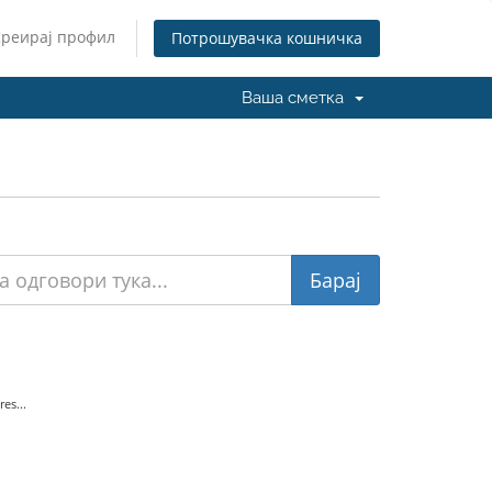
Креирај профил
Потрошувачка кошничка
Ваша сметка
es...