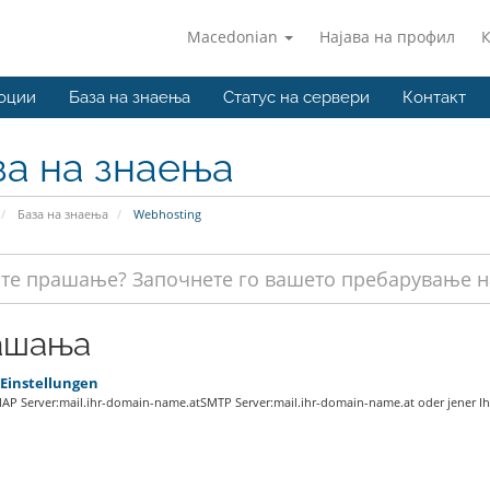
Macedonian
Најава на профил
оции
База на знаења
Статус на сервери
Контакт
за на знаења
База на знаења
Webhosting
ашања
 Einstellungen
MAP Server:mail.ihr-domain-name.atSMTP Server:mail.ihr-domain-name.at oder jener Ihr