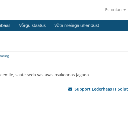
Estonian
ebaas
Võrgu staatus
Võta meiega ühendust
päring
eemile, saate seda vastavas osakonnas jagada.
Support Lederhaas IT Solut