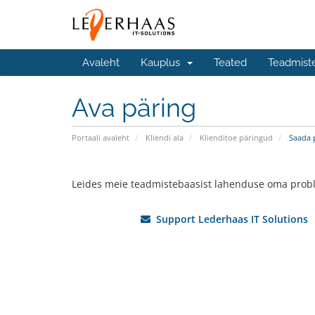
Avaleht
Kauplus
Teated
Teadmist
Ava päring
Portaali avaleht
Kliendi ala
Klienditoe päringud
Saada 
Leides meie teadmistebaasist lahenduse oma probl
Support Lederhaas IT Solutions