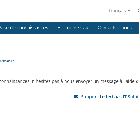
Français
Base de connaissances
État du réseau
Contactez-nous
 demande
 connaissances, n'hésitez pas à nous envoyer un message à l'aide d
Support Lederhaas IT Solut