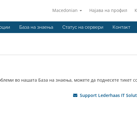
Macedonian
Најава на профил
оции
База на знаења
Статус на сервери
Контакт
блеми во нашата База на знаења, можете да поднесете тикет с
Support Lederhaas IT Solut