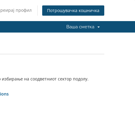
Креирај профил
Потрошувачка кошничка
Ваша сметка
о избирање на соодветниот сектор подолу.
ions